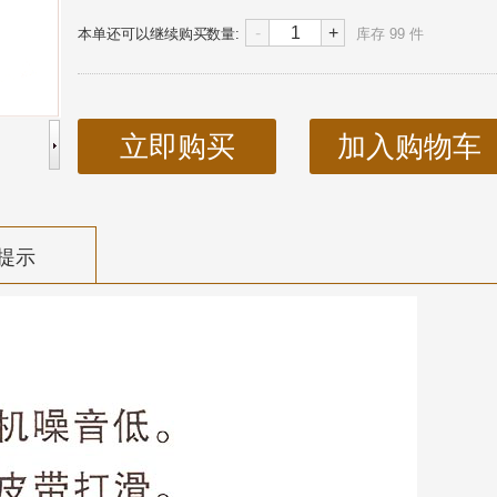
-
+
本单还可以继续购买
数量:
库存
99
件
立即购买
加入购物车
提示