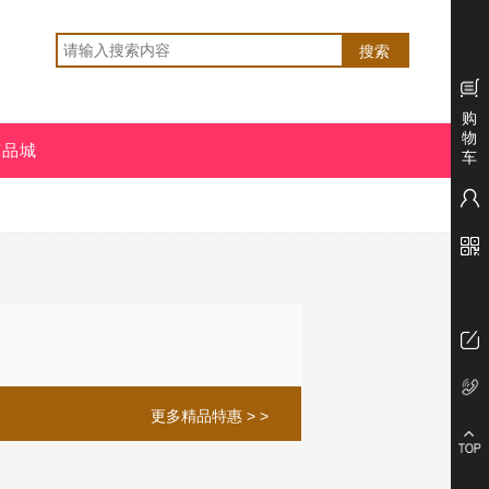
购
物
商品城
车
更多精品特惠 > >