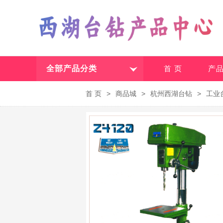
全部产品分类
首 页
产
首 页
>
商品城
>
杭州西湖台钻
>
工业