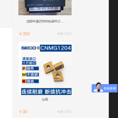
沈阳中捷Z3050钻床PLC，
￥350
销量:2000
山高
￥30
销量:2000