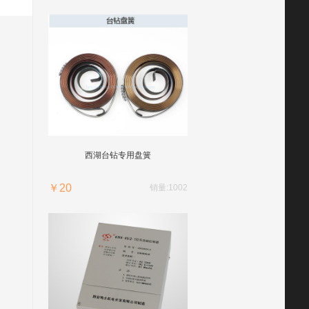
西湖台钻专用盘簧
￥20
销量:1002